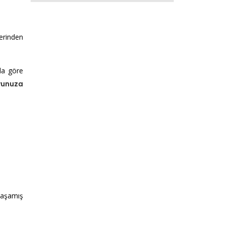
rinden
da göre
unuza
 yaşamış