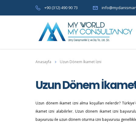
+90 (312) 490 90 73
info@mydanisman
Anasayfa
Uzun Dönem İkamet İzni
Uzun Dönem İkamet 
Uzun dönem ikamet izni alma koşulları nelerdir? Türkiye'd
ikamet izni alabilirler. Uzun dönem ikamet izni başvuru
başvurusu ile uzun dönem oturma izni başvurusu genellikle 