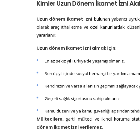
Kimler Uzun Dönem İkamet İzni Alabi
Uzun dönem ikamet izni
bulunan yabancı uyrukl
olarak araç ithal etme ve özel kanunlardaki düze
yararlanır.
Uzun dönem ikamet izni almak için;
En az sekiz yıl Türkiye’de yaşamış olmanız,
Son üç yıl içinde sosyal herhangi bir yardım almam
Kendinizin ve varsa ailenizin geçimini sağlayacak y
Geçerli sağlık sigortasına sahip olmanız,
Kamu düzeni ve ya kamu güvenliği açısından tehdi
Mültecilere,
şartlı mülteci ve ikincil koruma sta
dönem ikamet izni verilemez.