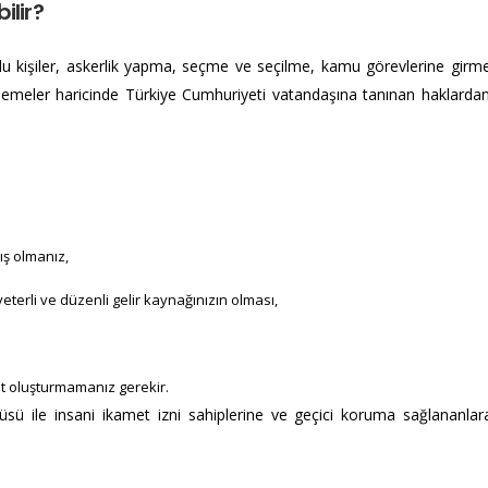
lir?​
u kişiler, askerlik yapma, seçme ve seçilme, kamu görevlerine girm
nlemeler haricinde Türkiye Cumhuriyeti vatandaşına tanınan haklarda
ış olmanız,
eterli ve düzenli gelir kaynağınızın olması,
t oluşturmamanız gerekir.
tüsü ile insani ikamet izni sahiplerine ve geçici koruma sağlananla