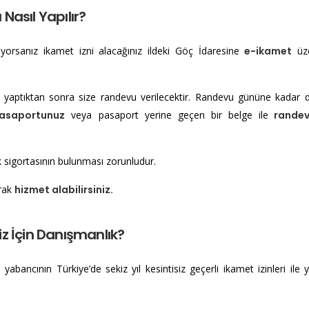
asıl Yapılır?​
lıyorsanız ikamet izni alacağınız ildeki Göç İdaresine
e-ikamet
üze
yaptıktan sonra size randevu verilecektir. Randevu gününe kadar 
asaportunuz
veya pasaport yerine geçen bir belge ile
randev
k sigortasının bulunması zorunludur.
rak
hizmet alabilirsiniz.
 İçin Danışmanlık?​
yabancının Türkiye’de sekiz yıl kesintisiz geçerli ikamet izinleri ile