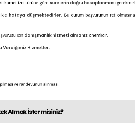
i ikamet izni türüne göre
sürelerin doğru hesaplanması
gerekmek
likle
hataya düşmektedirler.
Bu durum başvurunun ret olmasın
şvurusu için
danışmanlık hizmeti almanız
önemlidir.
 Verdiğimiz Hizmetler:
pılması ve randevunun alınması,
ek Almak İster misiniz?