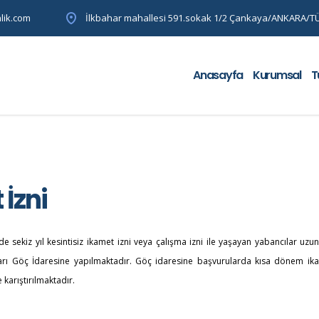
lik.com
İlkbahar mahallesi 591.sokak 1/2 Çankaya/ANKARA/T
Anasayfa
Kurumsal
T
İzni
e sekiz yıl kesintisiz ikamet izni veya çalışma izni ile yaşayan yabancılar uz
ları Göç İdaresine yapılmaktadır. Göç idaresine başvurularda kısa dönem ika
karıştırılmaktadır.