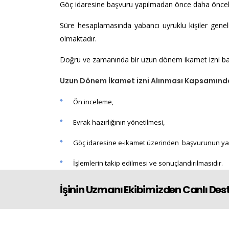
Göç idaresine başvuru yapılmadan önce daha öncek
Süre hesaplamasında yabancı uyruklu kişiler genel
olmaktadır.
Doğru ve zamanında bir uzun dönem ikamet izni ba
Uzun Dönem İkamet izni Alınması Kapsamında
Ön inceleme,
Evrak hazırlığının yönetilmesi,
Göç idaresine e-ikamet üzerinden başvurunun ya
İşlemlerin takip edilmesi ve sonuçlandırılmasıdır.
İşinin Uzmanı Ekibimizden Canlı Dest